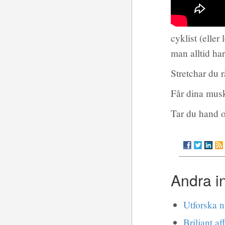
cyklist (eller
man alltid ha
Stretchar du r
Får dina muskl
Tar du hand 
Andra i
Utforska n
Briljant af