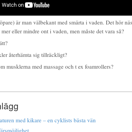
 löpare) är man välbekant med smärta i vaden. Det hör nästa
r mer eller mindre ont i vaden, men måste det vara så?
ätt?
er återhämta sig tillräckligt?
om musklerna med massage och t ex foamrollers?
nlägg
aturen med kikare – en cyklists bästa vän
färsmöjlighet