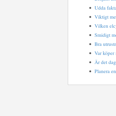
Udda fakt
Viktigt me
Vilken elc
Smidigt m
Bra utrust
Var köper
Är det dags
Planera en